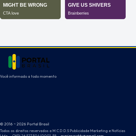
Você informado a todo momento
© 2016 ~ 2026 Portal Brasil
Todos os direitos reservados a M.C.D.D.S Publicidade Marketing e Notícias
Ltda
·
CNPJ 26.527.504/0001-58
·
marianacdds@gmail.com