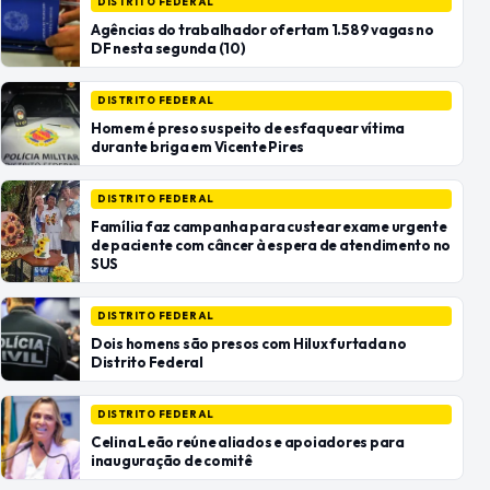
DISTRITO FEDERAL
Agências do trabalhador ofertam 1.589 vagas no
DF nesta segunda (10)
DISTRITO FEDERAL
Homem é preso suspeito de esfaquear vítima
durante briga em Vicente Pires
DISTRITO FEDERAL
Família faz campanha para custear exame urgente
de paciente com câncer à espera de atendimento no
SUS
DISTRITO FEDERAL
Dois homens são presos com Hilux furtada no
Distrito Federal
DISTRITO FEDERAL
Celina Leão reúne aliados e apoiadores para
inauguração de comitê