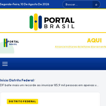
Ir
Buscar
Segunda-Feira, 10 De Agosto De 2026
⌕
para
o
conteúdo
ANUNCIE
AQUI
PORTAL
BRASIL
Alcance milhares de leitores diariament
Menu
Início
/
Distrito Federal
/
DF bate mais um recorde ao imunizar 85,9 mil pessoas em apenas um dia
DISTRITO FEDERAL