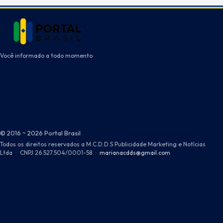
Você informado a todo momento
© 2016 ~ 2026 Portal Brasil
Todos os direitos reservados a M.C.D.D.S Publicidade Marketing e Notícias
Ltda
·
CNPJ 26.527.504/0001-58
·
marianacdds@gmail.com