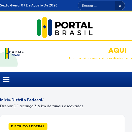
Ir
Buscar
Sexta-Feira, 07 De Agosto De 2026
⌕
para
o
conteúdo
ANUNCIE
AQUI
PORTAL
BRASIL
Alcance milhares de leitores diariament
Menu
Início
/
Distrito Federal
/
Drenar DF alcança 3,6 km de túneis escavados
DISTRITO FEDERAL