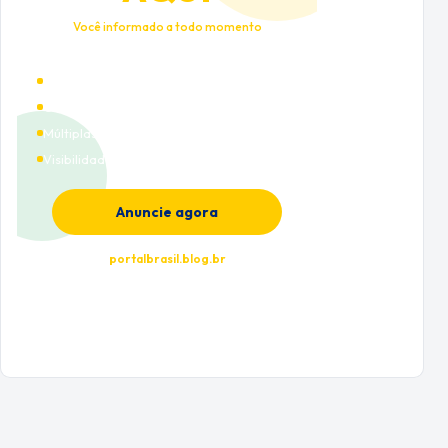
Você informado a todo momento
Alto tráfego qualificado
Cobertura nacional
Múltiplas categorias
Visibilidade premium
Anuncie agora
portalbrasil.blog.br