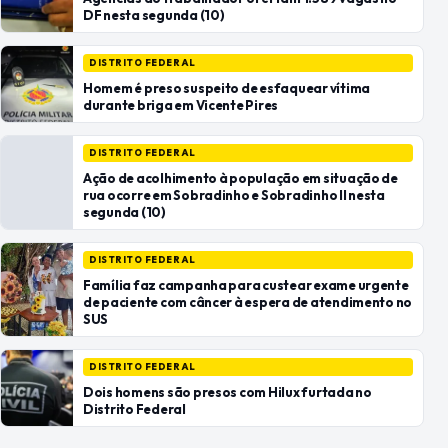
DF nesta segunda (10)
DISTRITO FEDERAL
Homem é preso suspeito de esfaquear vítima
durante briga em Vicente Pires
DISTRITO FEDERAL
Ação de acolhimento à população em situação de
rua ocorre em Sobradinho e Sobradinho II nesta
segunda (10)
DISTRITO FEDERAL
Família faz campanha para custear exame urgente
de paciente com câncer à espera de atendimento no
SUS
DISTRITO FEDERAL
Dois homens são presos com Hilux furtada no
Distrito Federal