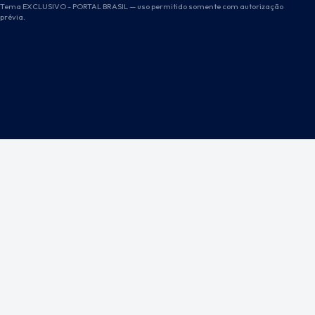
Tema EXCLUSIVO - PORTAL BRASIL — uso permitido somente com autorização
prévia.