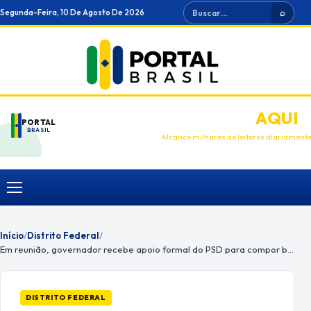
Ir
Buscar
Segunda-Feira, 10 De Agosto De 2026
⌕
para
o
conteúdo
ANUNCIE
AQUI
PORTAL
BRASIL
Alcance milhares de leitores diariament
Menu
Início
/
Distrito Federal
/
Em reunião, governador recebe apoio formal do PSD para compor base aliada
DISTRITO FEDERAL