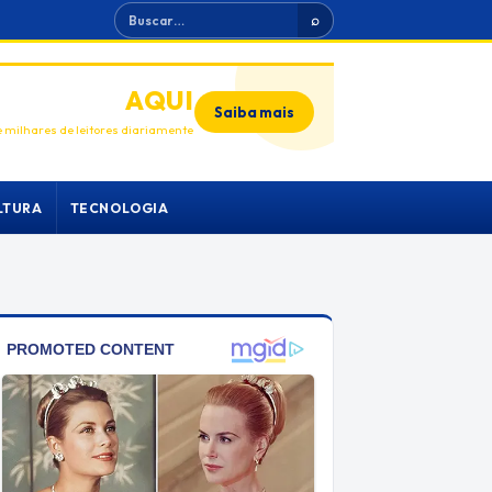
Buscar
⌕
ANUNCIE
AQUI
Saiba mais
 milhares de leitores diariamente
LTURA
TECNOLOGIA