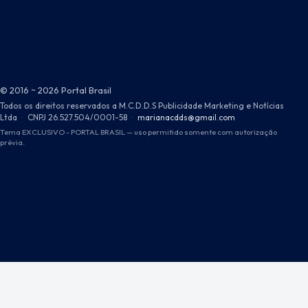
© 2016 ~ 2026 Portal Brasil
Todos os direitos reservados a M.C.D.D.S Publicidade Marketing e Notícias
Ltda
·
CNPJ 26.527.504/0001-58
·
marianacdds@gmail.com
Tema EXCLUSIVO - PORTAL BRASIL — uso permitido somente com autorização
prévia.