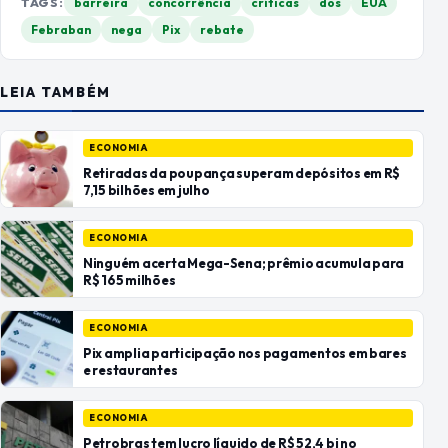
TAGS:
barreira
concorrência
críticas
dos
EUA
Febraban
nega
Pix
rebate
LEIA TAMBÉM
ECONOMIA
Retiradas da poupança superam depósitos em R$
7,15 bilhões em julho
ECONOMIA
Ninguém acerta Mega-Sena; prêmio acumula para
R$ 165 milhões
ECONOMIA
Pix amplia participação nos pagamentos em bares
e restaurantes
ECONOMIA
Petrobras tem lucro líquido de R$ 52,4 bi no