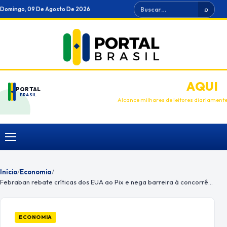
Ir
Buscar
Domingo, 09 De Agosto De 2026
⌕
para
o
conteúdo
ANUNCIE
AQUI
PORTAL
BRASIL
Alcance milhares de leitores diariament
Menu
Início
/
Economia
/
Febraban rebate críticas dos EUA ao Pix e nega barreira à concorrência
ECONOMIA