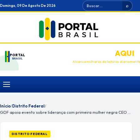
Ir
Buscar
Domingo, 09 De Agosto De 2026
⌕
para
o
conteúdo
ANUNCIE
AQUI
PORTAL
BRASIL
Alcance milhares de leitores diariament
Menu
Início
/
Distrito Federal
/
GDF apoia evento sobre liderança com primeira mulher negra CEO do país
DISTRITO FEDERAL