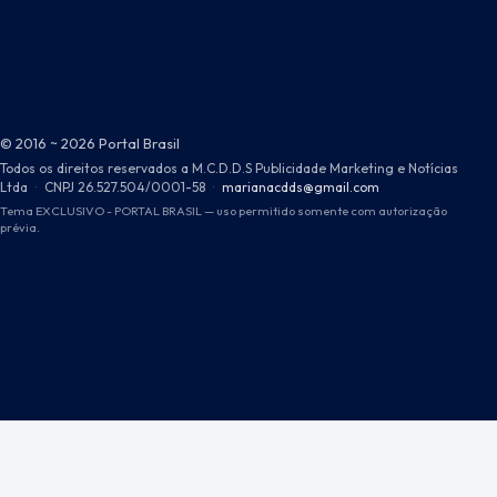
© 2016 ~ 2026 Portal Brasil
Todos os direitos reservados a M.C.D.D.S Publicidade Marketing e Notícias
Ltda
·
CNPJ 26.527.504/0001-58
·
marianacdds@gmail.com
Tema EXCLUSIVO - PORTAL BRASIL — uso permitido somente com autorização
prévia.