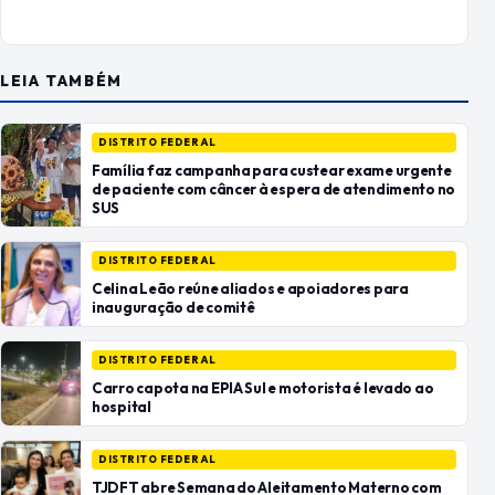
LEIA TAMBÉM
DISTRITO FEDERAL
Família faz campanha para custear exame urgente
de paciente com câncer à espera de atendimento no
SUS
DISTRITO FEDERAL
Celina Leão reúne aliados e apoiadores para
inauguração de comitê
DISTRITO FEDERAL
Carro capota na EPIA Sul e motorista é levado ao
hospital
DISTRITO FEDERAL
TJDFT abre Semana do Aleitamento Materno com