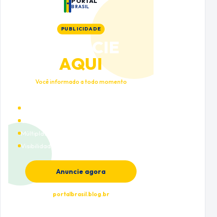
PORTAL
BRASIL
PUBLICIDADE
ANUNCIE
AQUI
Você informado a todo momento
Alto tráfego qualificado
Cobertura nacional
Múltiplas categorias
Visibilidade premium
Anuncie agora
portalbrasil.blog.br