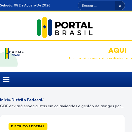
Ir
Buscar
Sábado, 08 De Agosto De 2026
⌕
para
o
conteúdo
ANUNCIE
AQUI
PORTAL
BRASIL
Alcance milhares de leitores diariament
Menu
Início
/
Distrito Federal
/
GDF enviará especialistas em calamidades e gestão de abrigos para o Rio Grande do Sul
DISTRITO FEDERAL