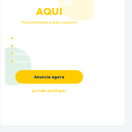
ANUNCIE
AQUI
Você informado a todo momento
Alto tráfego qualificado
Cobertura nacional
Múltiplas categorias
Visibilidade premium
Anuncie agora
portalbrasil.blog.br