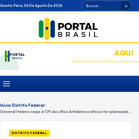
Ir
Buscar
Quinta-Feira, 06 De Agosto De 2026
⌕
para
o
conteúdo
ANUNCIE
AQUI
PORTAL
BRASIL
Alcance milhares de leitores diariament
Menu
Início
/
Distrito Federal
/
General Heleno nega à CPI dos Atos Antidemocráticos ter planejado golpe de Estado
DISTRITO FEDERAL