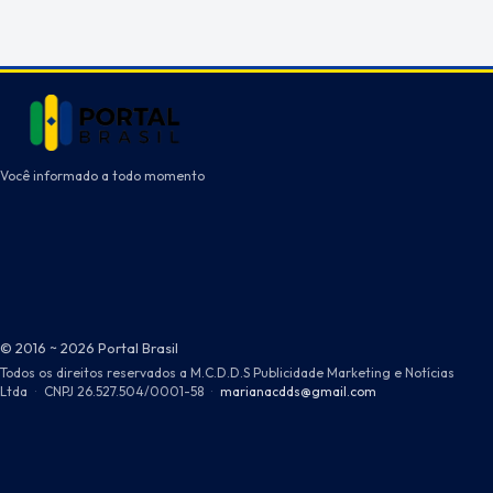
Você informado a todo momento
© 2016 ~ 2026 Portal Brasil
Todos os direitos reservados a M.C.D.D.S Publicidade Marketing e Notícias
Ltda
·
CNPJ 26.527.504/0001-58
·
marianacdds@gmail.com