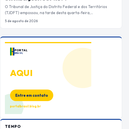
O Tribunal de Justiça do Distrito Federal e dos Territórios
(TJDFT) empossou, na tarde desta quarta-feira,…
5 de agosto de 2026
PORTAL
BRASIL
ANUNCIE
AQUI
Espaço premium para sua marca
no Portal Brasil
Entre em contato
portalbrasil.blog.br
TEMPO