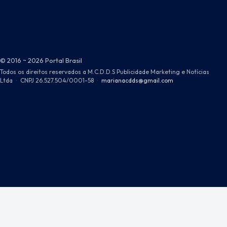
© 2016 ~ 2026 Portal Brasil
Todos os direitos reservados a M.C.D.D.S Publicidade Marketing e Notícias
Ltda
·
CNPJ 26.527.504/0001-58
·
marianacdds@gmail.com