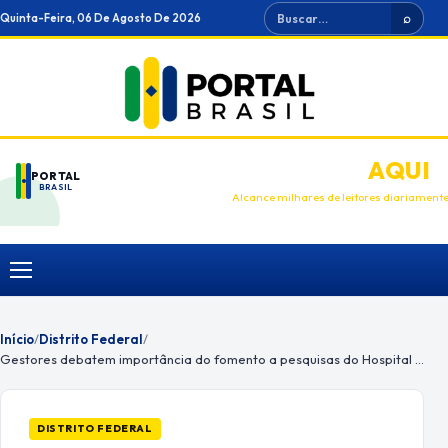
Ir
Buscar
Quinta-Feira, 06 De Agosto De 2026
⌕
para
o
conteúdo
ANUNCIE
AQUI
PORTAL
BRASIL
Alcance milhares de leitores diariament
Menu
Início
/
Distrito Federal
/
Gestores debatem importância do fomento a pesquisas do Hospital da Criança
DISTRITO FEDERAL