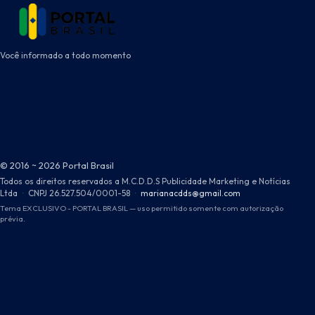
Você informado a todo momento
© 2016 ~ 2026 Portal Brasil
Todos os direitos reservados a M.C.D.D.S Publicidade Marketing e Notícias
Ltda
·
CNPJ 26.527.504/0001-58
·
marianacdds@gmail.com
Tema EXCLUSIVO - PORTAL BRASIL — uso permitido somente com autorização
prévia.