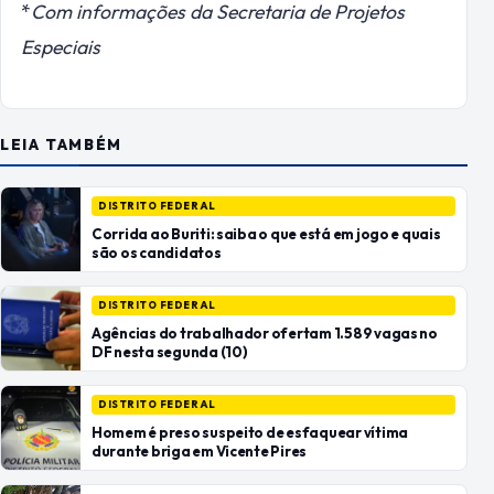
*
Com informações da Secretaria de Projetos
Especiais
LEIA TAMBÉM
DISTRITO FEDERAL
Corrida ao Buriti: saiba o que está em jogo e quais
são os candidatos
DISTRITO FEDERAL
Agências do trabalhador ofertam 1.589 vagas no
DF nesta segunda (10)
DISTRITO FEDERAL
Homem é preso suspeito de esfaquear vítima
durante briga em Vicente Pires