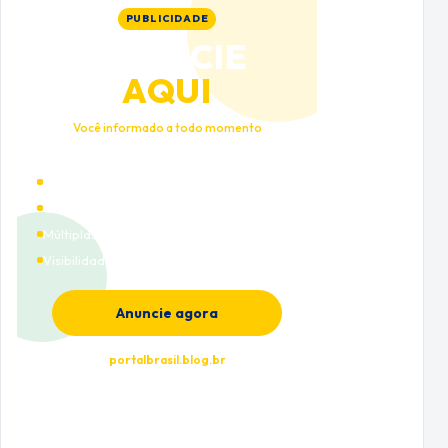
PUBLICIDADE
ANUNCIE
AQUI
Você informado a todo momento
Alto tráfego qualificado
Cobertura nacional
Múltiplas categorias
Visibilidade premium
Anuncie agora
portalbrasil.blog.br