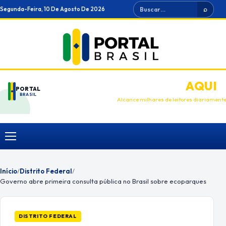
Ir
Buscar
Segunda-Feira, 10 De Agosto De 2026
⌕
para
o
conteúdo
ANUNCIE
AQUI
PORTAL
BRASIL
Alcance milhares de leitores diariament
Menu
Início
/
Distrito Federal
/
Governo abre primeira consulta pública no Brasil sobre ecoparques
DISTRITO FEDERAL