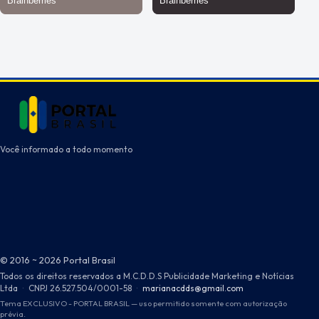
Você informado a todo momento
© 2016 ~ 2026 Portal Brasil
Todos os direitos reservados a M.C.D.D.S Publicidade Marketing e Notícias
Ltda
·
CNPJ 26.527.504/0001-58
·
marianacdds@gmail.com
Tema EXCLUSIVO - PORTAL BRASIL — uso permitido somente com autorização
prévia.