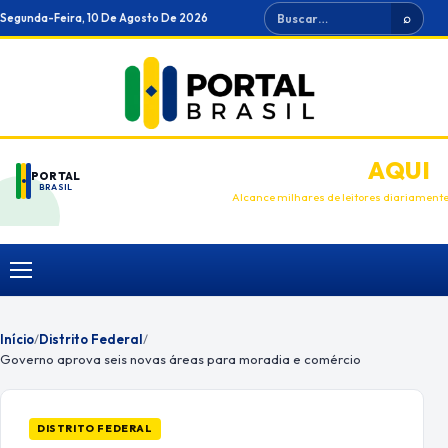
Ir
Buscar
Segunda-Feira, 10 De Agosto De 2026
⌕
para
o
conteúdo
ANUNCIE
AQUI
PORTAL
BRASIL
Alcance milhares de leitores diariament
Menu
Início
/
Distrito Federal
/
Governo aprova seis novas áreas para moradia e comércio
DISTRITO FEDERAL