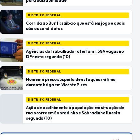
para baixa umidade
DISTRITO FEDERAL
Corrida ao Buriti: saiba o que está em jogo e quais
são os candidatos
DISTRITO FEDERAL
Agências do trabalhador ofertam 1.589 vagas no
DF nesta segunda (10)
DISTRITO FEDERAL
Homem é preso suspeito de esfaquear vítima
durante briga em Vicente Pires
DISTRITO FEDERAL
Ação de acolhimento à população em situação de
rua ocorre em Sobradinho e Sobradinho II nesta
segunda (10)