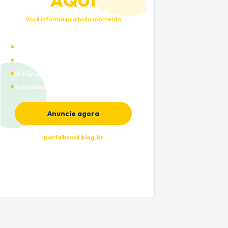
AQUI
Você informado a todo momento
Alto tráfego qualificado
Cobertura nacional
Múltiplas categorias
Visibilidade premium
Anuncie agora
portalbrasil.blog.br