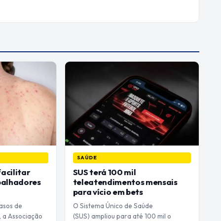
SAÚDE
acilitar
SUS terá 100 mil
balhadores
teleatendimentos mensais
para vício em bets
casos de
O Sistema Único de Saúde
 a Associação
(SUS) ampliou para até 100 mil o