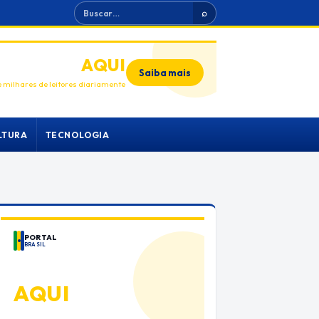
Buscar
⌕
ANUNCIE
AQUI
Saiba mais
 milhares de leitores diariamente
LTURA
TECNOLOGIA
PORTAL
BRASIL
ANUNCIE
AQUI
Espaço premium para sua marca