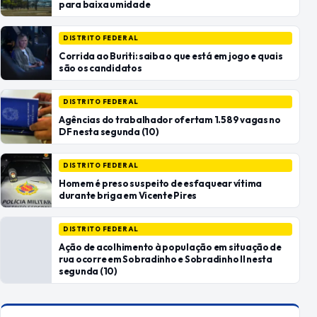
para baixa umidade
DISTRITO FEDERAL
Corrida ao Buriti: saiba o que está em jogo e quais
são os candidatos
DISTRITO FEDERAL
Agências do trabalhador ofertam 1.589 vagas no
DF nesta segunda (10)
DISTRITO FEDERAL
Homem é preso suspeito de esfaquear vítima
durante briga em Vicente Pires
DISTRITO FEDERAL
Ação de acolhimento à população em situação de
rua ocorre em Sobradinho e Sobradinho II nesta
segunda (10)