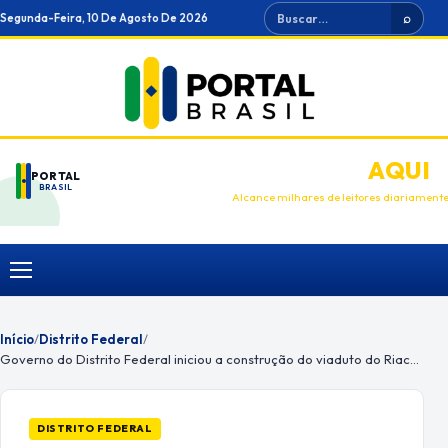
Ir
Buscar
Segunda-Feira, 10 De Agosto De 2026
⌕
para
o
conteúdo
ANUNCIE
AQUI
PORTAL
BRASIL
Alcance milhares de leitores diariament
Menu
Início
/
Distrito Federal
/
Governo do Distrito Federal iniciou a construção do viaduto do Riacho Fundo
DISTRITO FEDERAL