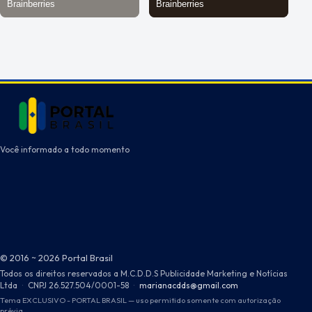
Você informado a todo momento
© 2016 ~ 2026 Portal Brasil
Todos os direitos reservados a M.C.D.D.S Publicidade Marketing e Notícias
Ltda
·
CNPJ 26.527.504/0001-58
·
marianacdds@gmail.com
Tema EXCLUSIVO - PORTAL BRASIL — uso permitido somente com autorização
prévia.