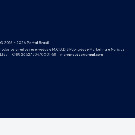
© 2016 ~ 2026 Portal Brasil
Todos os direitos reservados a M.C.D.D.S Publicidade Marketing e Notícias
Ltda
·
CNPJ 26.527.504/0001-58
·
marianacdds@gmail.com