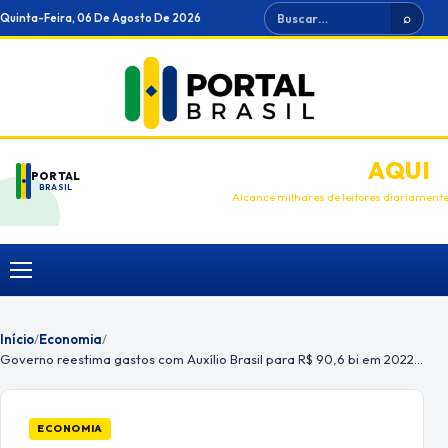
Ir
Buscar
Quinta-Feira, 06 De Agosto De 2026
⌕
para
o
conteúdo
ANUNCIE
AQUI
PORTAL
BRASIL
Alcance milhares de leitores diariament
Menu
Início
/
Economia
/
Governo reestima gastos com Auxílio Brasil para R$ 90,6 bi em 2022 e benefício a R$ 415
ECONOMIA