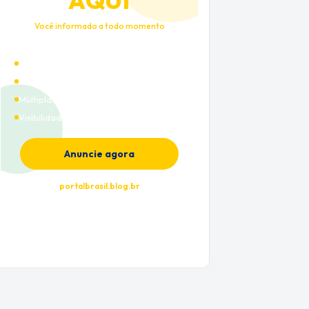
AQUI
Você informado a todo momento
Alto tráfego qualificado
Cobertura nacional
Múltiplas categorias
Visibilidade premium
Anuncie agora
portalbrasil.blog.br