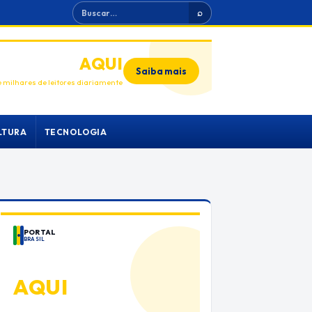
Buscar
⌕
ANUNCIE
AQUI
Saiba mais
 milhares de leitores diariamente
LTURA
TECNOLOGIA
PORTAL
BRASIL
ANUNCIE
AQUI
Espaço premium para sua marca