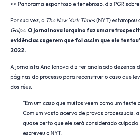
>> Panorama espantoso e tenebroso, diz PGR sobre
Por sua vez, o
The New York Times
(NYT) estampou o
Golpe
.
O jornal nova iorquino faz uma retrospect
evidências sugerem que foi assim que ele tentou
2022.
A jornalista Ana Ionova diz ter analisado dezenas 
páginas do processo para reconstruir o caso que lev
dos réus.
“Em um caso que muitos veem como um teste cr
Com um vasto acervo de provas processuais, a 
quase certo que ele será considerado culpado
escreveu o NYT.