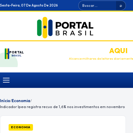
Ir
Buscar
Sexta-Feira, 07 De Agosto De 2026
⌕
para
o
conteúdo
ANUNCIE
AQUI
PORTAL
BRASIL
Alcance milhares de leitores diariament
Menu
Início
/
Economia
/
Indicador Ipea registra recuo de 1,6% nos investimentos em novembro
ECONOMIA