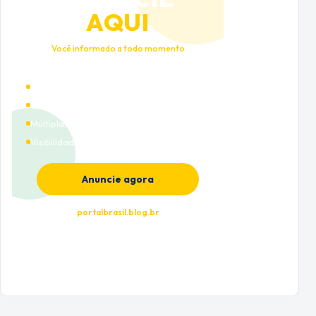
AQUI
Você informado a todo momento
Alto tráfego qualificado
Cobertura nacional
Múltiplas categorias
Visibilidade premium
Anuncie agora
portalbrasil.blog.br