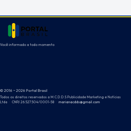
Você informado a todo momento
© 2016 ~ 2026 Portal Brasil
Todos os direitos reservados a M.C.D.D.S Publicidade Marketing e Notícias
Ltda
·
CNPJ 26.527.504/0001-58
·
marianacdds@gmail.com