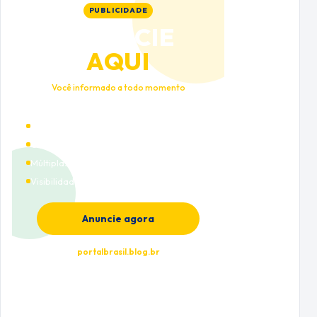
PUBLICIDADE
ANUNCIE
AQUI
Você informado a todo momento
Alto tráfego qualificado
Cobertura nacional
Múltiplas categorias
Visibilidade premium
Anuncie agora
portalbrasil.blog.br