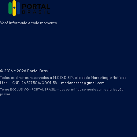
Você informado a todo momento
© 2016 ~ 2026 Portal Brasil
Todos os direitos reservados a M.C.D.D.S Publicidade Marketing e Notícias
Ltda
·
CNPJ 26.527.504/0001-58
·
marianacdds@gmail.com
Tema EXCLUSIVO - PORTAL BRASIL — uso permitido somente com autorização
prévia.