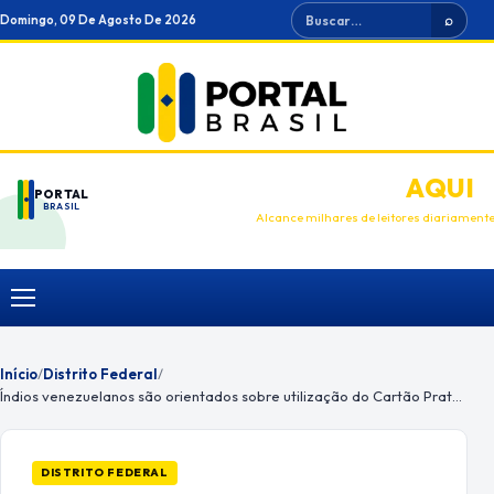
Ir
Buscar
Domingo, 09 De Agosto De 2026
⌕
para
o
conteúdo
ANUNCIE
AQUI
PORTAL
BRASIL
Alcance milhares de leitores diariament
Menu
Início
/
Distrito Federal
/
Índios venezuelanos são orientados sobre utilização do Cartão Prato Cheio
DISTRITO FEDERAL