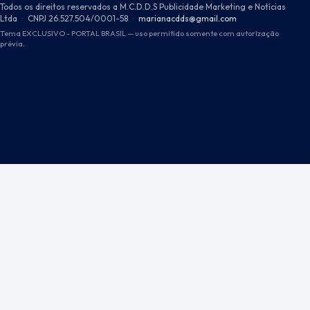
Todos os direitos reservados a M.C.D.D.S Publicidade Marketing e Notícias
Ltda
·
CNPJ 26.527.504/0001-58
·
marianacdds@gmail.com
Tema EXCLUSIVO - PORTAL BRASIL — uso permitido somente com autorização
prévia.