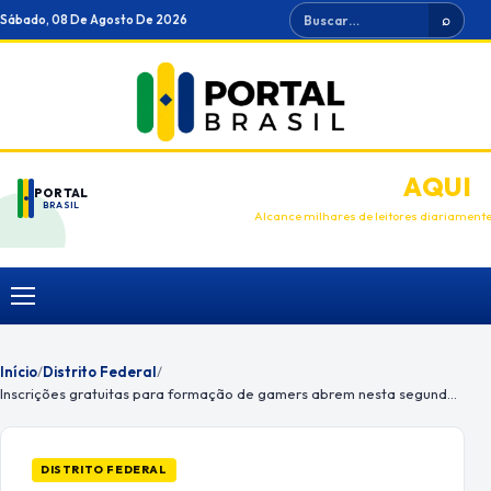
Ir
Buscar
Sábado, 08 De Agosto De 2026
⌕
para
o
conteúdo
ANUNCIE
AQUI
PORTAL
BRASIL
Alcance milhares de leitores diariament
Menu
Início
/
Distrito Federal
/
Inscrições gratuitas para formação de gamers abrem nesta segunda (29)
DISTRITO FEDERAL