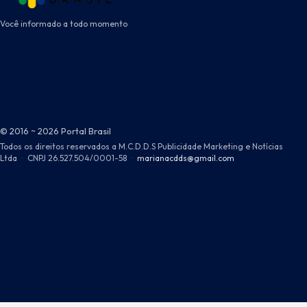
Você informado a todo momento
© 2016 ~ 2026 Portal Brasil
Todos os direitos reservados a M.C.D.D.S Publicidade Marketing e Notícias
Ltda
·
CNPJ 26.527.504/0001-58
·
marianacdds@gmail.com