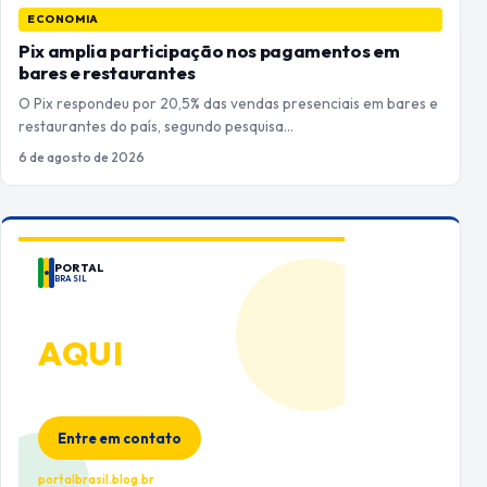
ECONOMIA
Pix amplia participação nos pagamentos em
bares e restaurantes
O Pix respondeu por 20,5% das vendas presenciais em bares e
restaurantes do país, segundo pesquisa…
6 de agosto de 2026
PORTAL
BRASIL
ANUNCIE
AQUI
Espaço premium para sua marca
no Portal Brasil
Entre em contato
portalbrasil.blog.br