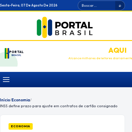
Ir
Buscar
Sexta-Feira, 07 De Agosto De 2026
⌕
para
o
conteúdo
ANUNCIE
AQUI
PORTAL
BRASIL
Alcance milhares de leitores diariament
Menu
Início
/
Economia
/
INSS define prazo para ajuste em contratos de cartão consignado
ECONOMIA