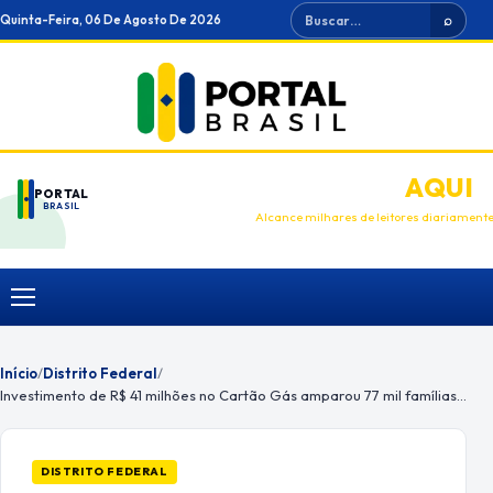
Ir
Buscar
Quinta-Feira, 06 De Agosto De 2026
⌕
para
o
conteúdo
ANUNCIE
AQUI
PORTAL
BRASIL
Alcance milhares de leitores diariament
Menu
Início
/
Distrito Federal
/
Investimento de R$ 41 milhões no Cartão Gás amparou 77 mil famílias em 2023
DISTRITO FEDERAL