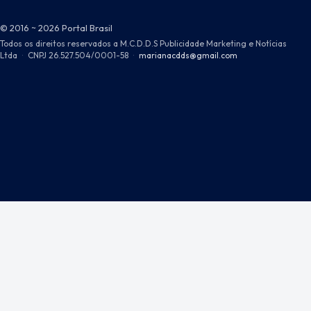
© 2016 ~ 2026 Portal Brasil
Todos os direitos reservados a M.C.D.D.S Publicidade Marketing e Notícias
Ltda
·
CNPJ 26.527.504/0001-58
·
marianacdds@gmail.com