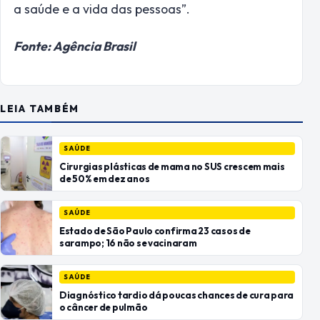
a saúde e a vida das pessoas”.
Fonte: Agência Brasil
LEIA TAMBÉM
SAÚDE
Cirurgias plásticas de mama no SUS crescem mais
de 50% em dez anos
SAÚDE
Estado de São Paulo confirma 23 casos de
sarampo; 16 não se vacinaram
SAÚDE
Diagnóstico tardio dá poucas chances de cura para
o câncer de pulmão