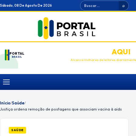
Ir
Buscar
Sábado, 08 De Agosto De 2026
⌕
para
o
conteúdo
ANUNCIE
AQUI
PORTAL
BRASIL
Alcance milhares de leitores diariament
Menu
Início
/
Saúde
/
Justiça ordena remoção de postagens que associam vacina à aids
SAÚDE