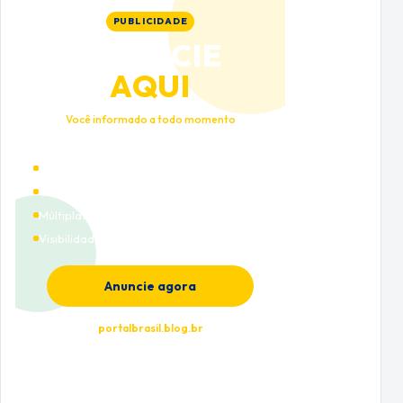
PUBLICIDADE
ANUNCIE
AQUI
Você informado a todo momento
Alto tráfego qualificado
Cobertura nacional
Múltiplas categorias
Visibilidade premium
Anuncie agora
portalbrasil.blog.br