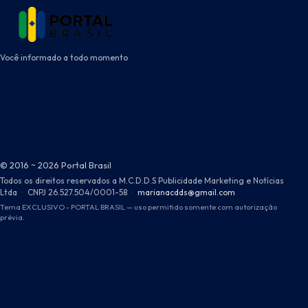
Você informado a todo momento
© 2016 ~ 2026 Portal Brasil
Todos os direitos reservados a M.C.D.D.S Publicidade Marketing e Notícias
Ltda
·
CNPJ 26.527.504/0001-58
·
marianacdds@gmail.com
Tema EXCLUSIVO - PORTAL BRASIL — uso permitido somente com autorização
prévia.