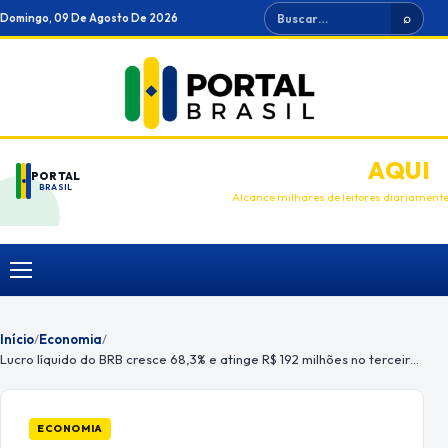
Ir
Buscar
Domingo, 09 De Agosto De 2026
⌕
para
o
conteúdo
ANUNCIE
AQUI
PORTAL
BRASIL
Alcance milhares de leitores diariament
Menu
Início
/
Economia
/
Lucro líquido do BRB cresce 68,3% e atinge R$ 192 milhões no terceiro trimestre de 2021
ECONOMIA