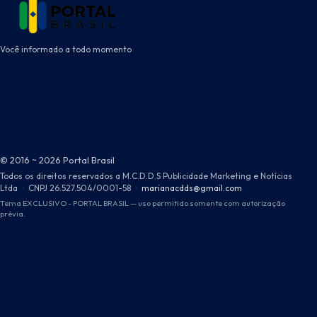
Você informado a todo momento
© 2016 ~ 2026 Portal Brasil
Todos os direitos reservados a M.C.D.D.S Publicidade Marketing e Notícias
Ltda
·
CNPJ 26.527.504/0001-58
·
marianacdds@gmail.com
Tema EXCLUSIVO - PORTAL BRASIL — uso permitido somente com autorização
prévia.