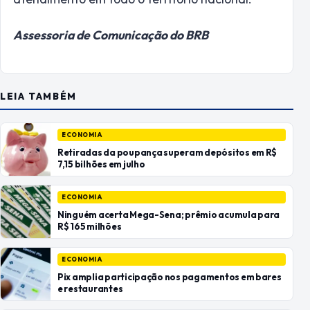
Assessoria de Comunicação do BRB
LEIA TAMBÉM
ECONOMIA
Retiradas da poupança superam depósitos em R$
7,15 bilhões em julho
ECONOMIA
Ninguém acerta Mega-Sena; prêmio acumula para
R$ 165 milhões
ECONOMIA
Pix amplia participação nos pagamentos em bares
e restaurantes