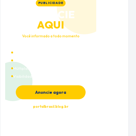
PUBLICIDADE
ANUNCIE
AQUI
Você informado a todo momento
Alto tráfego qualificado
Cobertura nacional
Múltiplas categorias
Visibilidade premium
Anuncie agora
portalbrasil.blog.br