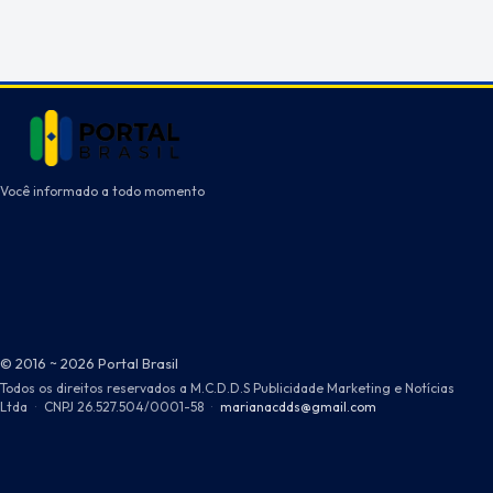
Você informado a todo momento
© 2016 ~ 2026 Portal Brasil
Todos os direitos reservados a M.C.D.D.S Publicidade Marketing e Notícias
Ltda
·
CNPJ 26.527.504/0001-58
·
marianacdds@gmail.com