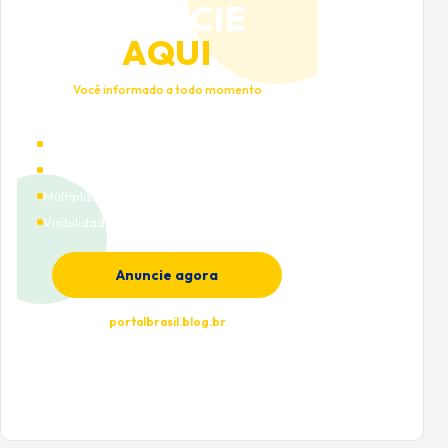
ANUNCIE
AQUI
Você informado a todo momento
Alto tráfego qualificado
Cobertura nacional
Múltiplas categorias
Visibilidade premium
Anuncie agora
portalbrasil.blog.br