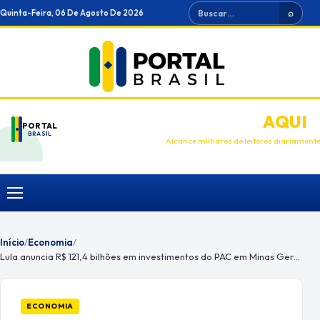
Ir
Buscar
Quinta-Feira, 06 De Agosto De 2026
⌕
para
o
conteúdo
ANUNCIE
AQUI
PORTAL
BRASIL
Alcance milhares de leitores diariament
Menu
Início
/
Economia
/
Lula anuncia R$ 121,4 bilhões em investimentos do PAC em Minas Gerais
ECONOMIA