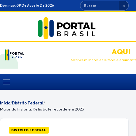
Ir
Buscar
Domingo, 09 De Agosto De 2026
⌕
para
o
conteúdo
ANUNCIE
AQUI
PORTAL
BRASIL
Alcance milhares de leitores diariament
Menu
Início
/
Distrito Federal
/
Maior da história: Refis bate recorde em 2023
DISTRITO FEDERAL