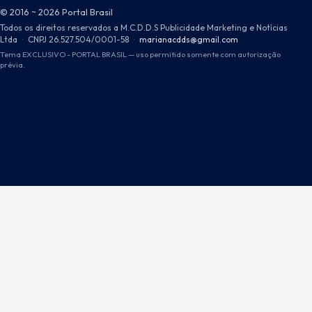
© 2016 ~ 2026 Portal Brasil
Todos os direitos reservados a M.C.D.D.S Publicidade Marketing e Notícias
Ltda
·
CNPJ 26.527.504/0001-58
·
marianacdds@gmail.com
Tema EXCLUSIVO - PORTAL BRASIL — uso permitido somente com autorização
prévia.