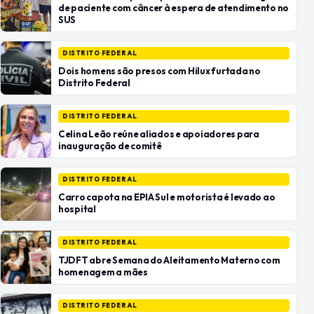
de paciente com câncer à espera de atendimento no
SUS
DISTRITO FEDERAL
Dois homens são presos com Hilux furtada no
Distrito Federal
DISTRITO FEDERAL
Celina Leão reúne aliados e apoiadores para
inauguração de comitê
DISTRITO FEDERAL
Carro capota na EPIA Sul e motorista é levado ao
hospital
DISTRITO FEDERAL
TJDFT abre Semana do Aleitamento Materno com
homenagem a mães
DISTRITO FEDERAL