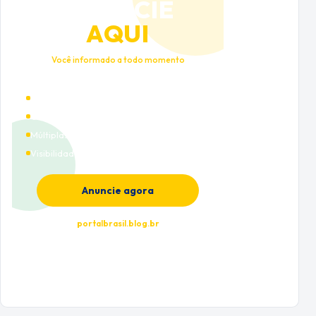
ANUNCIE
AQUI
Você informado a todo momento
Alto tráfego qualificado
Cobertura nacional
Múltiplas categorias
Visibilidade premium
Anuncie agora
portalbrasil.blog.br