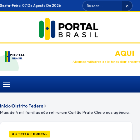
Ir
Buscar
Sexta-Feira, 07 De Agosto De 2026
⌕
para
o
conteúdo
ANUNCIE
AQUI
PORTAL
BRASIL
Alcance milhares de leitores diariament
Menu
Início
/
Distrito Federal
/
Mais de 4 mil famílias não retiraram Cartão Prato Cheio nas agências do BRB
DISTRITO FEDERAL