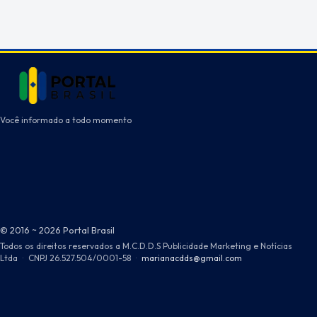
Você informado a todo momento
© 2016 ~ 2026 Portal Brasil
Todos os direitos reservados a M.C.D.D.S Publicidade Marketing e Notícias
Ltda
·
CNPJ 26.527.504/0001-58
·
marianacdds@gmail.com