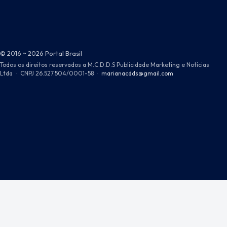
© 2016 ~ 2026 Portal Brasil
Todos os direitos reservados a M.C.D.D.S Publicidade Marketing e Notícias
Ltda
·
CNPJ 26.527.504/0001-58
·
marianacdds@gmail.com