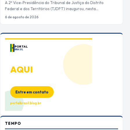
A 2ª Vice-Presidência do Tribunal de Justiça do Distrito
Federal e dos Territórios (TJDFT) inaugurou, nesta…
6 de agosto de 2026
PORTAL
BRASIL
ANUNCIE
AQUI
Espaço premium para sua marca
no Portal Brasil
Entre em contato
portalbrasil.blog.br
TEMPO