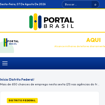
Ir
Buscar
Sexta-Feira, 07 De Agosto De 2026
⌕
para
o
conteúdo
ANUNCIE
AQUI
PORTAL
BRASIL
Alcance milhares de leitores diariament
Menu
Início
/
Distrito Federal
/
Mais de 650 chances de emprego nesta sexta (21) nas agências do trabalho
DISTRITO FEDERAL