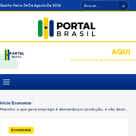
Ir
Buscar
Quinta-Feira, 06 De Agosto De 2026
⌕
para
o
conteúdo
ANUNCIE
AQUI
PORTAL
BRASIL
Alcance milhares de leitores diariament
Menu
Início
/
Economia
/
Marinho: o que gera emprego é demanda por produção, e não desonerações
ECONOMIA