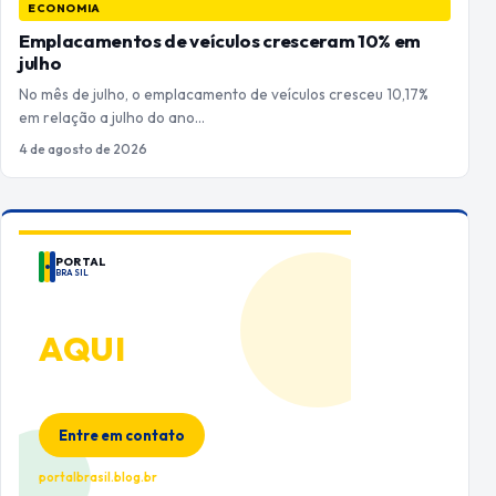
ECONOMIA
Emplacamentos de veículos cresceram 10% em
julho
No mês de julho, o emplacamento de veículos cresceu 10,17%
em relação a julho do ano…
4 de agosto de 2026
PORTAL
BRASIL
ANUNCIE
AQUI
Espaço premium para sua marca
no Portal Brasil
Entre em contato
portalbrasil.blog.br