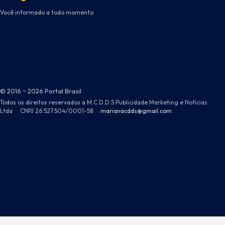
Você informado a todo momento
© 2016 ~ 2026 Portal Brasil
Todos os direitos reservados a M.C.D.D.S Publicidade Marketing e Notícias
Ltda
·
CNPJ 26.527.504/0001-58
·
marianacdds@gmail.com