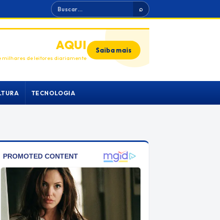
Buscar
⌕
ANUNCIE
AQUI
Saiba mais
 milhares de leitores diariamente
LTURA
TECNOLOGIA