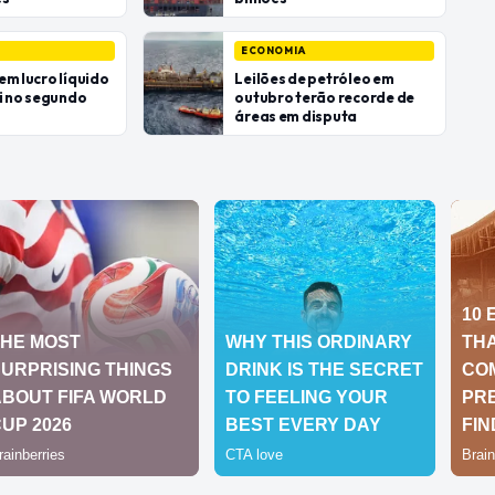
ECONOMIA
em lucro líquido
Leilões de petróleo em
bi no segundo
outubro terão recorde de
áreas em disputa