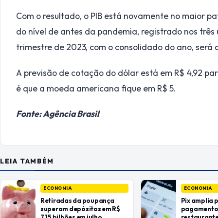
Com o resultado, o PIB está novamente no maior pat
do nível de antes da pandemia, registrado nos três
trimestre de 2023, com o consolidado do ano, será 
A previsão de cotação do dólar está em R$ 4,92 par
é que a moeda americana fique em R$ 5.
Fonte: Agência Brasil
LEIA TAMBÉM
ECONOMIA
ECONOMIA
Retiradas da poupança
Pix amplia 
superam depósitos em R$
pagamentos
7,15 bilhões em julho
restaurant