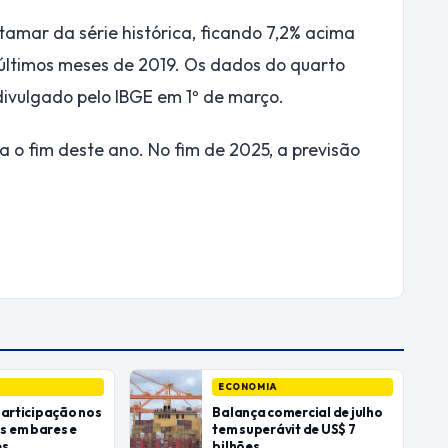
amar da série histórica, ficando 7,2% acima
 últimos meses de 2019. Os dados do quarto
divulgado pelo IBGE em 1º de março.
a o fim deste ano. No fim de 2025, a previsão
ECONOMIA
participação nos
Balança comercial de julho
 em bares e
tem superávit de US$ 7
es
bilhões