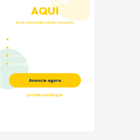
ANUNCIE
AQUI
Você informado a todo momento
Alto tráfego qualificado
Cobertura nacional
Múltiplas categorias
Visibilidade premium
Anuncie agora
portalbrasil.blog.br