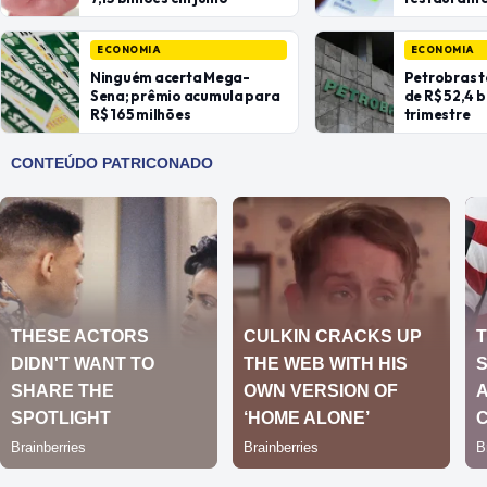
ECONOMIA
ECONOMIA
Ninguém acerta Mega-
Petrobras t
Sena; prêmio acumula para
de R$ 52,4 
R$ 165 milhões
trimestre