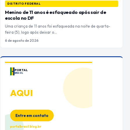
DISTRITO FEDERAL
Menino de 11 anos é esfaqueado após sair de
escola no DF
Uma criança de 11 anos foi esfaqueada na noite de quarta-
feira (5), logo após deixar o…
6 de agosto de 2026
PORTAL
BRASIL
ANUNCIE
AQUI
Espaço premium para sua marca
no Portal Brasil
Entre em contato
portalbrasil.blog.br