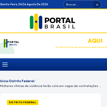
Ir
Buscar
Quinta-Feira, 06 De Agosto De 2026
⌕
para
o
conteúdo
ANUNCIE
AQUI
PORTAL
BRASIL
Alcance milhares de leitores diariament
Menu
Início
/
Distrito Federal
/
Mulheres vítimas de violência terão cota em vagas de contratações públicas
DISTRITO FEDERAL