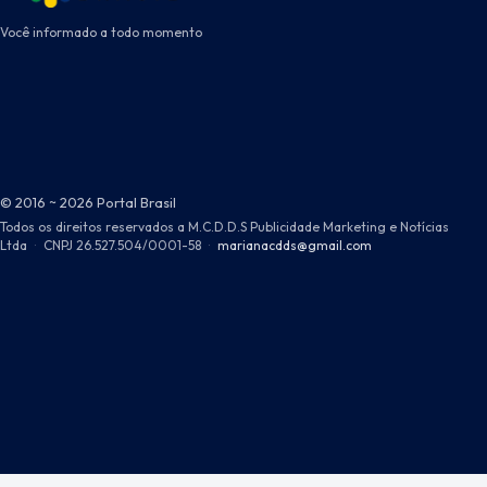
Você informado a todo momento
© 2016 ~ 2026 Portal Brasil
Todos os direitos reservados a M.C.D.D.S Publicidade Marketing e Notícias
Ltda
·
CNPJ 26.527.504/0001-58
·
marianacdds@gmail.com