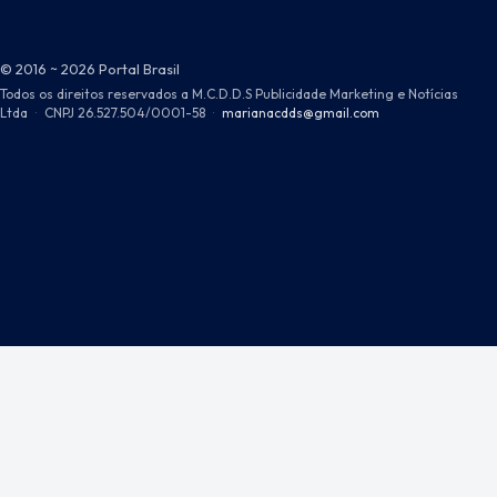
© 2016 ~ 2026 Portal Brasil
Todos os direitos reservados a M.C.D.D.S Publicidade Marketing e Notícias
Ltda
·
CNPJ 26.527.504/0001-58
·
marianacdds@gmail.com