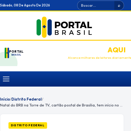
Ir
Buscar
Sábado, 08 De Agosto De 2026
⌕
para
o
conteúdo
ANUNCIE
AQUI
PORTAL
BRASIL
Alcance milhares de leitores diariament
Menu
Início
/
Distrito Federal
/
Natal do BRB na Torre de TV, cartão postal de Brasília, tem início no domingo (18)
DISTRITO FEDERAL