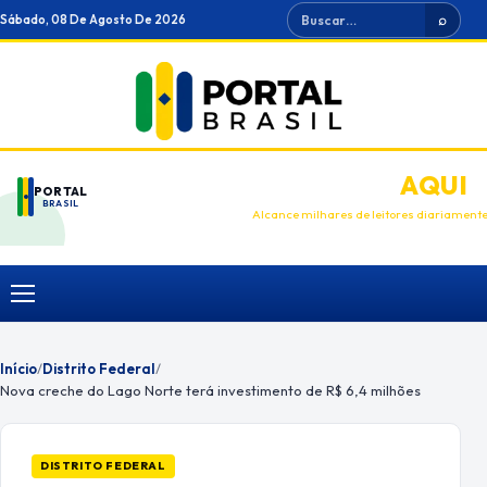
Ir
Buscar
Sábado, 08 De Agosto De 2026
⌕
para
o
conteúdo
ANUNCIE
AQUI
PORTAL
BRASIL
Alcance milhares de leitores diariament
Menu
Início
/
Distrito Federal
/
Nova creche do Lago Norte terá investimento de R$ 6,4 milhões
DISTRITO FEDERAL