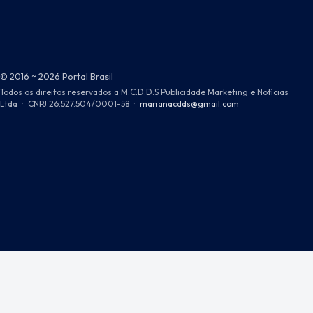
© 2016 ~ 2026 Portal Brasil
Todos os direitos reservados a M.C.D.D.S Publicidade Marketing e Notícias
Ltda
·
CNPJ 26.527.504/0001-58
·
marianacdds@gmail.com