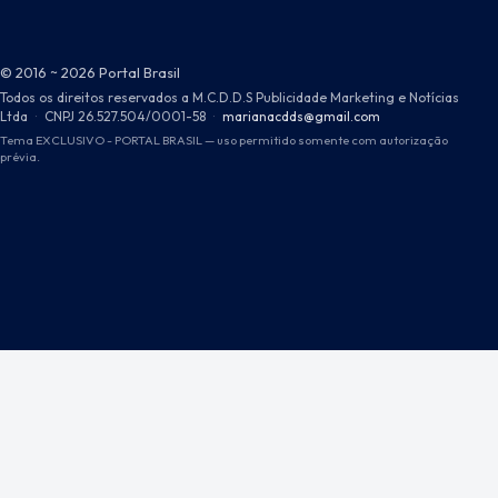
© 2016 ~ 2026 Portal Brasil
Todos os direitos reservados a M.C.D.D.S Publicidade Marketing e Notícias
Ltda
·
CNPJ 26.527.504/0001-58
·
marianacdds@gmail.com
Tema EXCLUSIVO - PORTAL BRASIL — uso permitido somente com autorização
prévia.