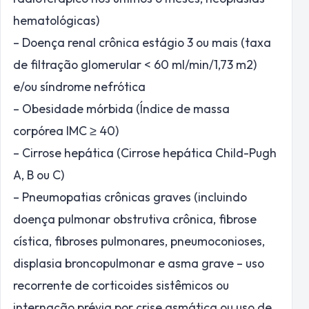
hematológicas)
– Doença renal crônica estágio 3 ou mais (taxa
de filtração glomerular < 60 ml/min/1,73 m2)
e/ou síndrome nefrótica
– Obesidade mórbida (Índice de massa
corpórea IMC ≥ 40)
– Cirrose hepática (Cirrose hepática Child-Pugh
A, B ou C)
– Pneumopatias crônicas graves (incluindo
doença pulmonar obstrutiva crônica, fibrose
cística, fibroses pulmonares, pneumoconioses,
displasia broncopulmonar e asma grave – uso
recorrente de corticoides sistêmicos ou
internação prévia por crise asmática ou uso de