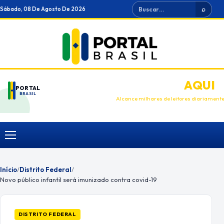
Ir
Buscar
Sábado, 08 De Agosto De 2026
⌕
para
o
conteúdo
ANUNCIE
AQUI
PORTAL
BRASIL
Alcance milhares de leitores diariament
Menu
Início
/
Distrito Federal
/
Novo público infantil será imunizado contra covid-19
DISTRITO FEDERAL