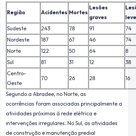
Lesões
Les
Região
Acidentes
Mortes
graves
lev
Sudeste
243
78
91
74
Nordeste
187
67
46
74
Norte
122
50
64
8
Sul
81
31
12
38
Centro-
70
26
28
16
Oeste
Segundo a Abradee, no Norte, as
ocorrências foram associadas principalmente a
atividades próximas à rede elétrica e
intervenções irregulares. No Sul, as atividades
de construção e manutenção predial