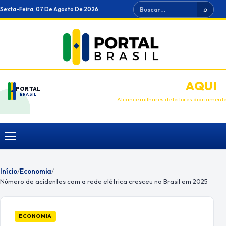
Ir
Buscar
Sexta-Feira, 07 De Agosto De 2026
⌕
para
o
conteúdo
ANUNCIE
AQUI
PORTAL
BRASIL
Alcance milhares de leitores diariament
Menu
Início
/
Economia
/
Número de acidentes com a rede elétrica cresceu no Brasil em 2025
ECONOMIA