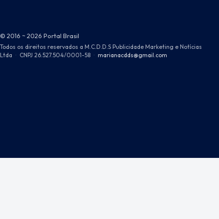
© 2016 ~ 2026 Portal Brasil
Todos os direitos reservados a M.C.D.D.S Publicidade Marketing e Notícias
Ltda
·
CNPJ 26.527.504/0001-58
·
marianacdds@gmail.com