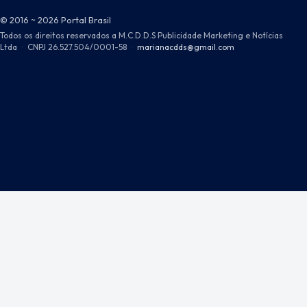
© 2016 ~ 2026 Portal Brasil
Todos os direitos reservados a M.C.D.D.S Publicidade Marketing e Notícias
Ltda
·
CNPJ 26.527.504/0001-58
·
marianacdds@gmail.com