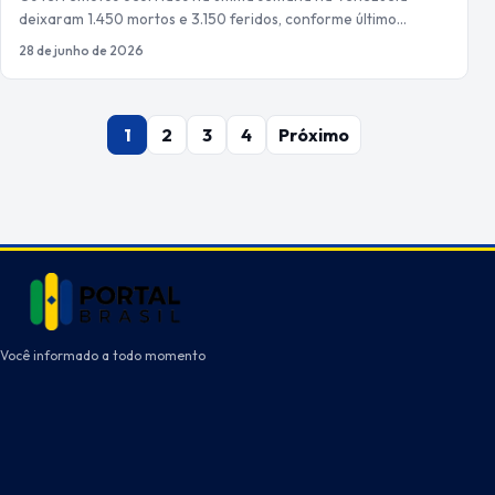
deixaram 1.450 mortos e 3.150 feridos, conforme último…
28 de junho de 2026
Paginação
1
2
3
4
Próximo
de
posts
Você informado a todo momento