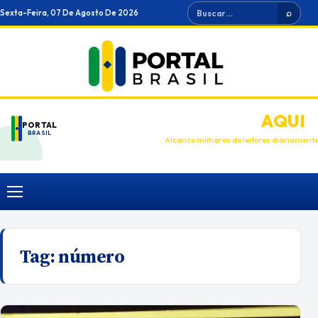
Ir
Buscar
Sexta-Feira, 07 De Agosto De 2026
⌕
para
o
conteúdo
ANUNCIE
AQUI
PORTAL
BRASIL
Alcance milhares de leitores diariament
Menu
Tag:
número