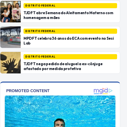
DISTRITO FEDERAL
TJDFT abre Semana do Aleitamento Materno com
homenagem a mães
DISTRITO FEDERAL
MPDFT celebra 36 anos do ECA com evento no Sesi
Lab
DISTRITO FEDERAL
TJDFT nega pedido de aluguel a ex-cônjuge
afastado por medida protetiva