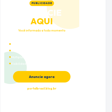
PUBLICIDADE
ANUNCIE
AQUI
Você informado a todo momento
Alto tráfego qualificado
Cobertura nacional
Múltiplas categorias
Visibilidade premium
Anuncie agora
portalbrasil.blog.br