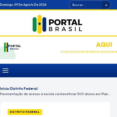
Ir
Buscar
Domingo, 09 De Agosto De 2026
⌕
para
o
conteúdo
ANUNCIE
AQUI
PORTAL
BRASIL
Alcance milhares de leitores diariament
Menu
Início
/
Distrito Federal
/
Pavimentação de acesso a escola vai beneficiar 500 alunos em Planaltina
DISTRITO FEDERAL