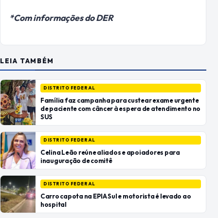
*Com informações do DER
LEIA TAMBÉM
DISTRITO FEDERAL
Família faz campanha para custear exame urgente
de paciente com câncer à espera de atendimento no
SUS
DISTRITO FEDERAL
Celina Leão reúne aliados e apoiadores para
inauguração de comitê
DISTRITO FEDERAL
Carro capota na EPIA Sul e motorista é levado ao
hospital