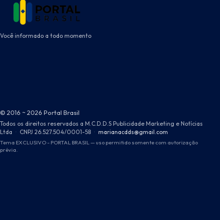
Você informado a todo momento
© 2016 ~ 2026 Portal Brasil
Todos os direitos reservados a M.C.D.D.S Publicidade Marketing e Notícias
Ltda
·
CNPJ 26.527.504/0001-58
·
marianacdds@gmail.com
Tema EXCLUSIVO - PORTAL BRASIL — uso permitido somente com autorização
prévia.