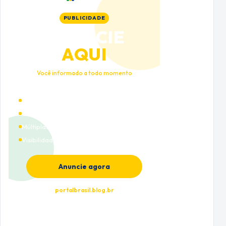
PUBLICIDADE
ANUNCIE
AQUI
Você informado a todo momento
Alto tráfego qualificado
Cobertura nacional
Múltiplas categorias
Visibilidade premium
Anuncie agora
portalbrasil.blog.br