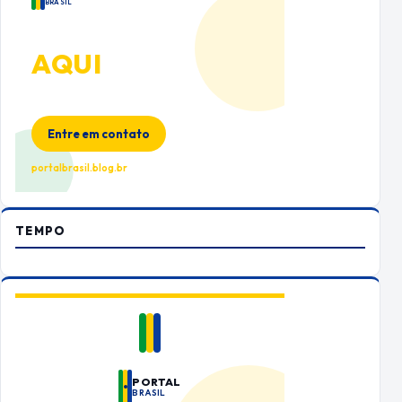
BRASIL
ANUNCIE
AQUI
Espaço premium para sua marca
no Portal Brasil
Entre em contato
portalbrasil.blog.br
TEMPO
PORTAL
BRASIL