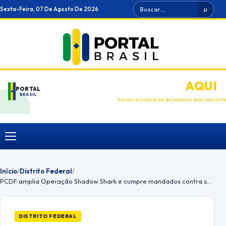
Ir
Buscar
Sexta-Feira, 07 De Agosto De 2026
⌕
para
o
conteúdo
ANUNCIE
AQUI
PORTAL
BRASIL
Alcance milhares de leitores diariament
Menu
Início
/
Distrito Federal
/
PCDF amplia Operação Shadow Shark e cumpre mandados contra suspeito de lavagem de dinheiro
DISTRITO FEDERAL