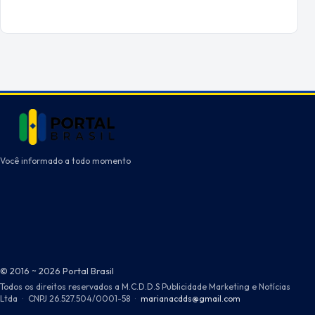
Você informado a todo momento
© 2016 ~ 2026 Portal Brasil
Todos os direitos reservados a M.C.D.D.S Publicidade Marketing e Notícias
Ltda
·
CNPJ 26.527.504/0001-58
·
marianacdds@gmail.com