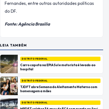
Fernandes, entre outras autoridades políticas
do DF.
Fonte: Agência Brasília
LEIA TAMBÉM
DISTRITO FEDERAL
Carro capota na EPIA Sul e motorista é levado ao
hospital
DISTRITO FEDERAL
TJDFT abre Semana do Aleitamento Materno com
homenagem a mães
DISTRITO FEDERAL
MPDFT celebra 36 anos do ECA com evento no Sesi