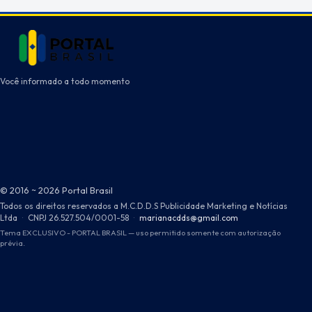
Você informado a todo momento
© 2016 ~ 2026 Portal Brasil
Todos os direitos reservados a M.C.D.D.S Publicidade Marketing e Notícias
Ltda
·
CNPJ 26.527.504/0001-58
·
marianacdds@gmail.com
Tema EXCLUSIVO - PORTAL BRASIL — uso permitido somente com autorização
prévia.