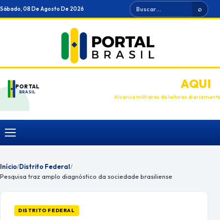
Ir
Buscar
Sábado, 08 De Agosto De 2026
⌕
para
o
conteúdo
ANUNCIE
AQUI
PORTAL
BRASIL
Alcance milhares de leitores diariament
Menu
Início
/
Distrito Federal
/
Pesquisa traz amplo diagnóstico da sociedade brasiliense
DISTRITO FEDERAL