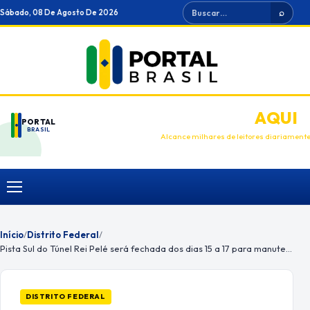
Ir
Buscar
Sábado, 08 De Agosto De 2026
⌕
para
o
conteúdo
ANUNCIE
AQUI
PORTAL
BRASIL
Alcance milhares de leitores diariament
Menu
Início
/
Distrito Federal
/
Pista Sul do Túnel Rei Pelé será fechada dos dias 15 a 17 para manutenção
DISTRITO FEDERAL