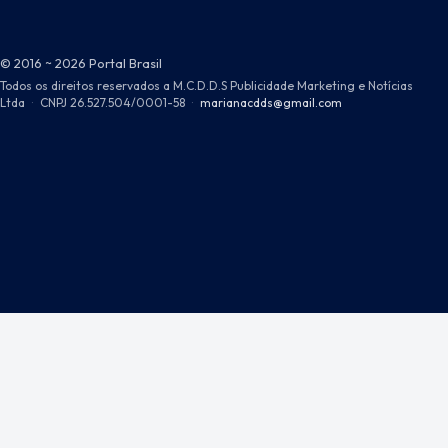
© 2016 ~ 2026 Portal Brasil
Todos os direitos reservados a M.C.D.D.S Publicidade Marketing e Notícias
Ltda
·
CNPJ 26.527.504/0001-58
·
marianacdds@gmail.com