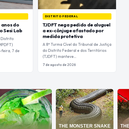
DISTRITO FEDERAL
 anos do
TJDFT nega pedido de aluguel
o Sesi Lab
a ex-cônjuge afastado por
medida protetiva
 Distrito
A 8ª Turma Cível do Tribunal de Justiça
 (MPDFT)
do Distrito Federal e dos Territórios
feira, 7 de
(TJDFT) manteve…
7 de agosto de 2026