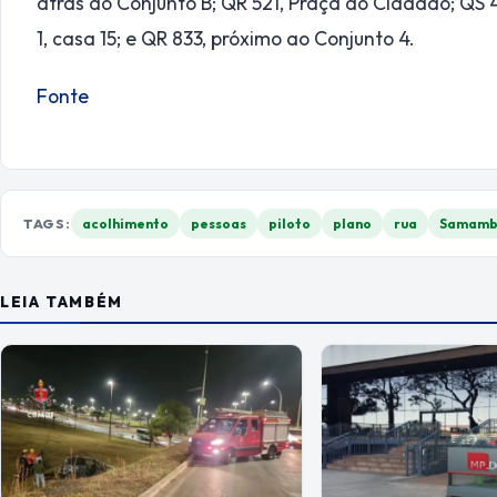
atrás do Conjunto B; QR 521, Praça do Cidadão; QS 4
1, casa 15; e QR 833, próximo ao Conjunto 4.
Fonte
TAGS:
acolhimento
pessoas
piloto
plano
rua
Samamb
LEIA TAMBÉM