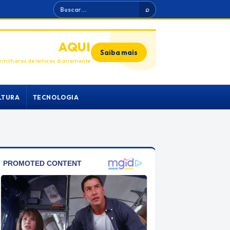
Buscar
⌕
ANUNCIE
AQUI
Saiba mais
 milhares de leitores diariamente
LTURA
TECNOLOGIA