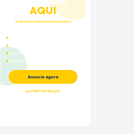
ANUNCIE
AQUI
Você informado a todo momento
Alto tráfego qualificado
Cobertura nacional
Múltiplas categorias
Visibilidade premium
Anuncie agora
portalbrasil.blog.br