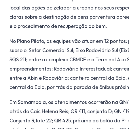
local das ações de zeladoria urbana nos seus respe
claras sobre a destinação de bens porventura apre
e o procedimento de recuperação do bem.
No Plano Piloto, as equipes vão atuar em 12 pontos:
subsolo; Setor Comercial Sul; Eixo Rodoviário Sul (Ei
SQS 211; entre o complexo CBMDF e o Terminal Asa S
empreendimentos; Rodoviária Interestadual; canteir
entre a Abin e Rodoviária; canteiro central da Epia,
central da Epia, por trás da parada de ônibus próxi
Em Samambaia, os atendimentos ocorrerão na QN/QR
atrás do Caic Helena Reis; QR 411, conjunto D; QN 4
Conjunto 3, lote 22; QR 425, próximo ao balão da Pr