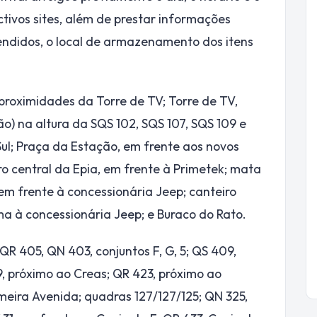
ctivos sites, além de prestar informações
endidos, o local de armazenamento dos itens
 proximidades da Torre de TV; Torre de TV,
xão) na altura da SQS 102, SQS 107, SQS 109 e
ul; Praça da Estação, em frente aos novos
o central da Epia, em frente à Primetek; mata
 em frente à concessionária Jeep; canteiro
ma à concessionária Jeep; e Buraco do Rato.
 405, QN 403, conjuntos F, G, 5; QS 409,
19, próximo ao Creas; QR 423, próximo ao
imeira Avenida; quadras 127/127/125; QN 325,