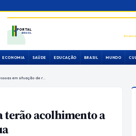
PORTAL
BRASIL
Alcance
ECONOMIA
SAÚDE
EDUCAÇÃO
BRASIL
MUNDO
CU
Plano Piloto e Samambaia terão acolhimento a pessoas em situação de rua
 terão acolhimento a
ua