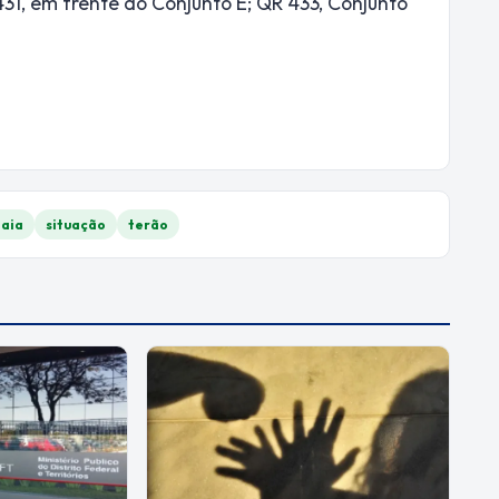
31, em frente ao Conjunto E; QR 433, Conjunto
aia
situação
terão