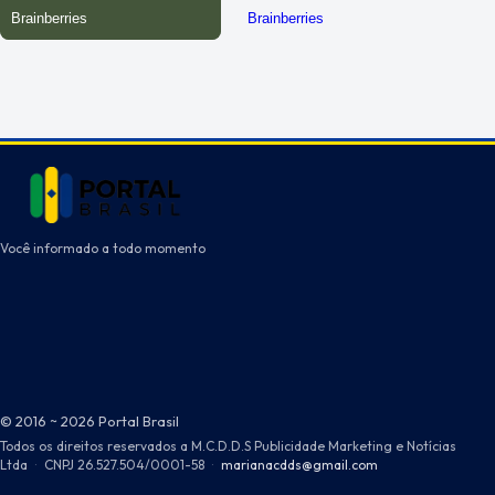
Você informado a todo momento
© 2016 ~ 2026 Portal Brasil
Todos os direitos reservados a M.C.D.D.S Publicidade Marketing e Notícias
Ltda
·
CNPJ 26.527.504/0001-58
·
marianacdds@gmail.com