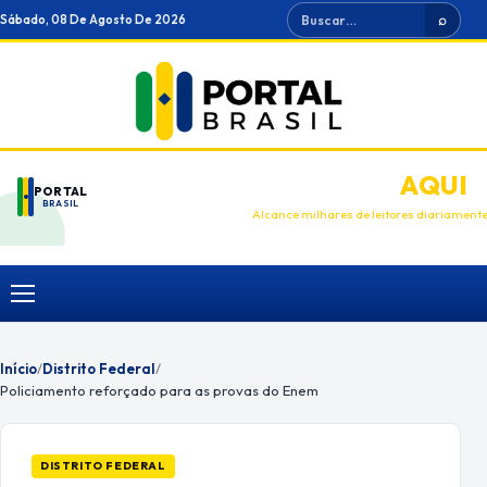
Ir
Buscar
Sábado, 08 De Agosto De 2026
⌕
para
o
conteúdo
ANUNCIE
AQUI
PORTAL
BRASIL
Alcance milhares de leitores diariament
Menu
Início
/
Distrito Federal
/
Policiamento reforçado para as provas do Enem
DISTRITO FEDERAL