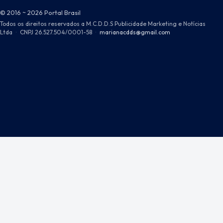
© 2016 ~ 2026 Portal Brasil
Todos os direitos reservados a M.C.D.D.S Publicidade Marketing e Notícias
Ltda
·
CNPJ 26.527.504/0001-58
·
marianacdds@gmail.com