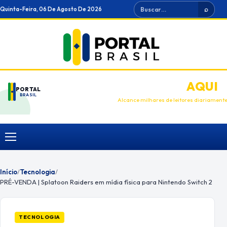
Ir
Buscar
Quinta-Feira, 06 De Agosto De 2026
⌕
para
o
conteúdo
ANUNCIE
AQUI
PORTAL
BRASIL
Alcance milhares de leitores diariament
Menu
Início
/
Tecnologia
/
PRÉ-VENDA | Splatoon Raiders em mídia física para Nintendo Switch 2
TECNOLOGIA