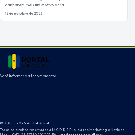
ganharam mais um motivo para…
13 de outubro de 2025
Você informado a todo momento
© 2016 ~ 2026 Portal Brasil
Todos os direitos reservados a M.C.D.D.S Publicidade Marketing e Notícias
Ltda
·
CNPJ 26.527.504/0001-58
·
marianacdds@gmail.com