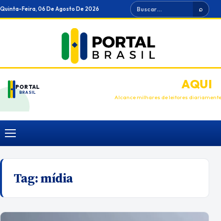
Ir
Buscar
Quinta-Feira, 06 De Agosto De 2026
⌕
para
o
conteúdo
ANUNCIE
AQUI
PORTAL
BRASIL
Alcance milhares de leitores diariament
Menu
Tag:
mídia