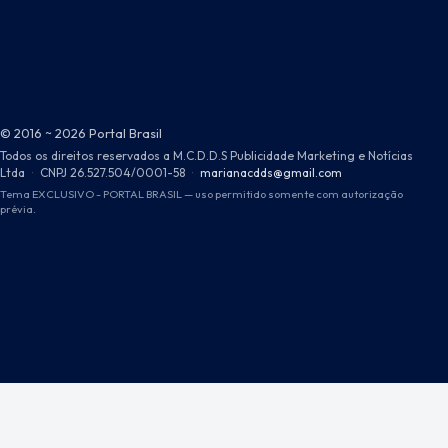
© 2016 ~ 2026 Portal Brasil
Todos os direitos reservados a M.C.D.D.S Publicidade Marketing e Notícias
Ltda
·
CNPJ 26.527.504/0001-58
·
marianacdds@gmail.com
Tema EXCLUSIVO - PORTAL BRASIL — uso permitido somente com autorização
prévia.