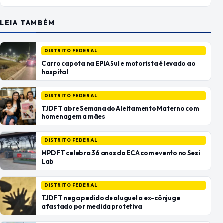
LEIA TAMBÉM
DISTRITO FEDERAL
Carro capota na EPIA Sul e motorista é levado ao
hospital
DISTRITO FEDERAL
TJDFT abre Semana do Aleitamento Materno com
homenagem a mães
DISTRITO FEDERAL
MPDFT celebra 36 anos do ECA com evento no Sesi
Lab
DISTRITO FEDERAL
TJDFT nega pedido de aluguel a ex-cônjuge
afastado por medida protetiva