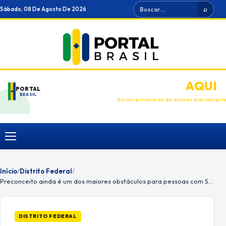
Ir
Buscar
Sábado, 08 De Agosto De 2026
⌕
para
o
conteúdo
ANUNCIE
AQUI
PORTAL
BRASIL
Alcance milhares de leitores diariament
Menu
Início
/
Distrito Federal
/
Preconceito ainda é um dos maiores obstáculos para pessoas com Síndrome de Down
DISTRITO FEDERAL