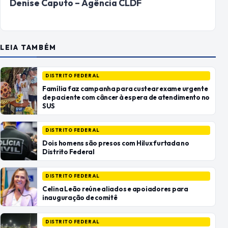
Denise Caputo – Agência CLDF
LEIA TAMBÉM
DISTRITO FEDERAL
Família faz campanha para custear exame urgente
de paciente com câncer à espera de atendimento no
SUS
DISTRITO FEDERAL
Dois homens são presos com Hilux furtada no
Distrito Federal
DISTRITO FEDERAL
Celina Leão reúne aliados e apoiadores para
inauguração de comitê
DISTRITO FEDERAL