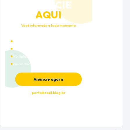
ANUNCIE
AQUI
Você informado a todo momento
Alto tráfego qualificado
Cobertura nacional
Múltiplas categorias
Visibilidade premium
Anuncie agora
portalbrasil.blog.br