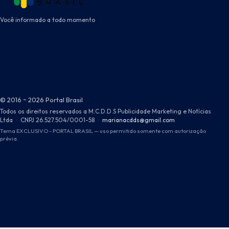
Você informado a todo momento
© 2016 ~ 2026 Portal Brasil
Todos os direitos reservados a M.C.D.D.S Publicidade Marketing e Notícias
Ltda
·
CNPJ 26.527.504/0001-58
·
marianacdds@gmail.com
Tema EXCLUSIVO - PORTAL BRASIL — uso permitido somente com autorização
prévia.