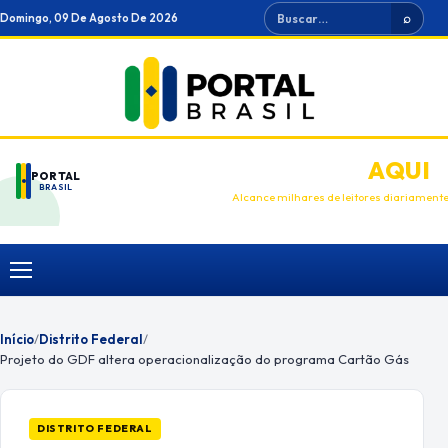
Ir
Buscar
Domingo, 09 De Agosto De 2026
⌕
para
o
conteúdo
ANUNCIE
AQUI
PORTAL
BRASIL
Alcance milhares de leitores diariament
Menu
Início
/
Distrito Federal
/
Projeto do GDF altera operacionalização do programa Cartão Gás
DISTRITO FEDERAL