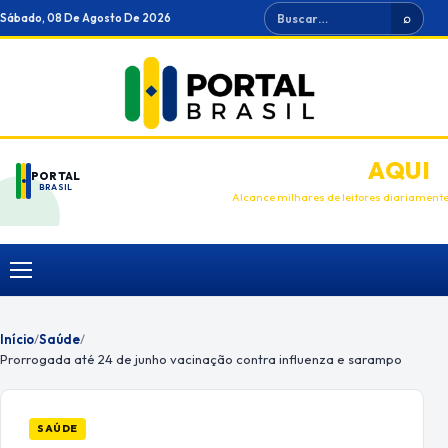
Ir
Buscar
Sábado, 08 De Agosto De 2026
⌕
para
o
conteúdo
ANUNCIE
AQUI
PORTAL
BRASIL
Alcance milhares de leitores diariament
Menu
Início
/
Saúde
/
Prorrogada até 24 de junho vacinação contra influenza e sarampo
SAÚDE