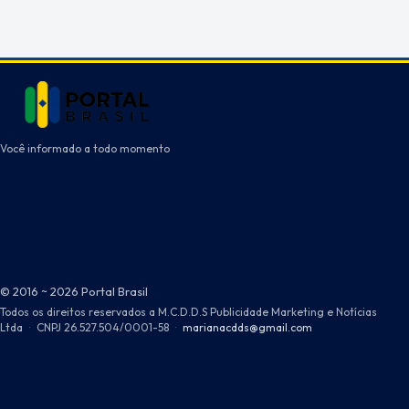
Você informado a todo momento
© 2016 ~ 2026 Portal Brasil
Todos os direitos reservados a M.C.D.D.S Publicidade Marketing e Notícias
Ltda
·
CNPJ 26.527.504/0001-58
·
marianacdds@gmail.com