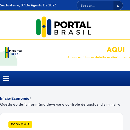
Ir
Buscar
Sexta-Feira, 07 De Agosto De 2026
⌕
para
o
conteúdo
ANUNCIE
AQUI
PORTAL
BRASIL
Alcance milhares de leitores diariament
Menu
Início
/
Economia
/
Queda do déficit primário deve-se a controle de gastos, diz ministro
ECONOMIA