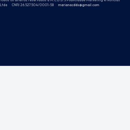
Ltda
·
CNPJ 26.527.504/0001-58
·
marianacdds@gmail.com