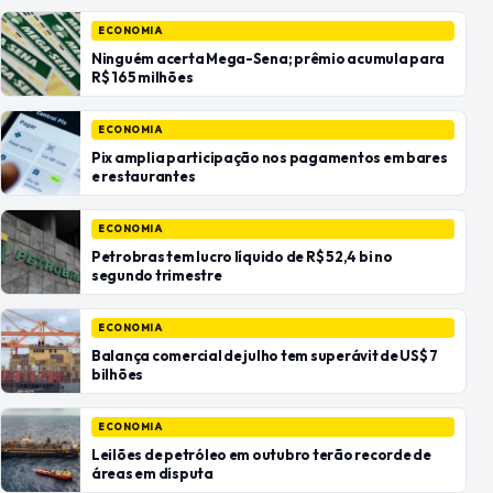
ECONOMIA
Ninguém acerta Mega-Sena; prêmio acumula para
R$ 165 milhões
ECONOMIA
Pix amplia participação nos pagamentos em bares
e restaurantes
ECONOMIA
Petrobras tem lucro líquido de R$ 52,4 bi no
segundo trimestre
ECONOMIA
Balança comercial de julho tem superávit de US$ 7
bilhões
ECONOMIA
Leilões de petróleo em outubro terão recorde de
áreas em disputa