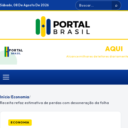
Ir
Buscar
Sábado, 08 De Agosto De 2026
⌕
para
o
conteúdo
ANUNCIE
AQUI
PORTAL
BRASIL
Alcance milhares de leitores diariament
Menu
Início
/
Economia
/
Receita refaz estimativa de perdas com desoneração da folha
ECONOMIA