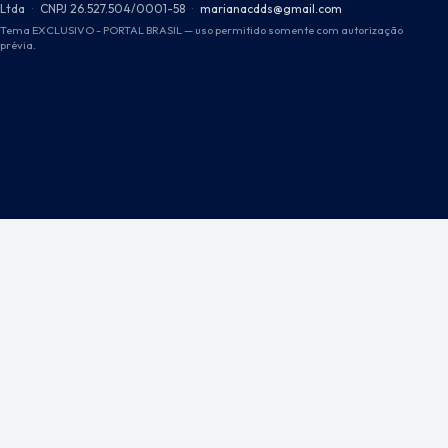
Ltda
·
CNPJ 26.527.504/0001-58
·
marianacdds@gmail.com
Tema EXCLUSIVO - PORTAL BRASIL — uso permitido somente com autorização
prévia.