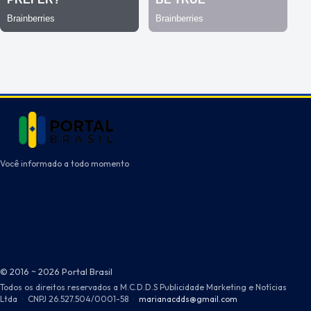
Você informado a todo momento
© 2016 ~ 2026 Portal Brasil
Todos os direitos reservados a M.C.D.D.S Publicidade Marketing e Notícias
Ltda
·
CNPJ 26.527.504/0001-58
·
marianacdds@gmail.com