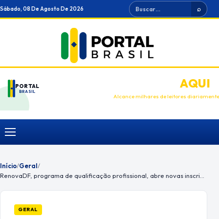
Ir
Buscar
Sábado, 08 De Agosto De 2026
⌕
para
o
conteúdo
ANUNCIE
AQUI
PORTAL
BRASIL
Alcance milhares de leitores diariament
Menu
Início
/
Geral
/
RenovaDF, programa de qualificação profissional, abre novas inscrições
GERAL