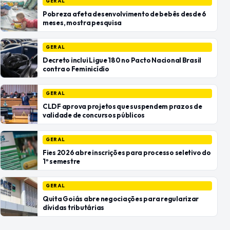
GERAL
Pobreza afeta desenvolvimento de bebês desde 6
meses, mostra pesquisa
GERAL
Decreto inclui Ligue 180 no Pacto Nacional Brasil
contra o Feminicídio
GERAL
CLDF aprova projetos que suspendem prazos de
validade de concursos públicos
GERAL
Fies 2026 abre inscrições para processo seletivo do
1º semestre
GERAL
Quita Goiás abre negociações para regularizar
dívidas tributárias