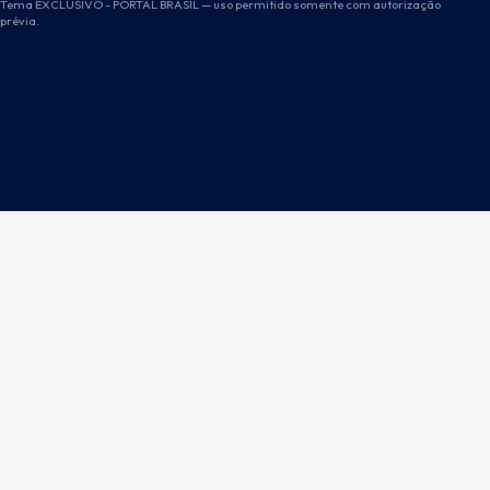
Tema EXCLUSIVO - PORTAL BRASIL — uso permitido somente com autorização
prévia.