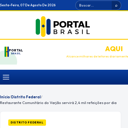
Ir
Buscar
Sexta-Feira, 07 De Agosto De 2026
⌕
para
o
conteúdo
ANUNCIE
AQUI
PORTAL
BRASIL
Alcance milhares de leitores diariament
Menu
Início
/
Distrito Federal
/
Restaurante Comunitário do Varjão servirá 2,4 mil refeições por dia
DISTRITO FEDERAL