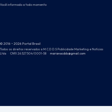
Você informado a todo momento
© 2016 ~ 2026 Portal Brasil
Todos os direitos reservados a M.C.D.D.S Publicidade Marketing e Notícias
Ltda
·
CNPJ 26.527.504/0001-58
·
marianacdds@gmail.com