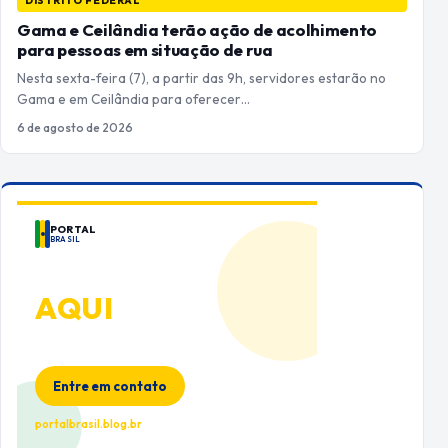
DISTRITO FEDERAL
Gama e Ceilândia terão ação de acolhimento
para pessoas em situação de rua
Nesta sexta-feira (7), a partir das 9h, servidores estarão no
Gama e em Ceilândia para oferecer…
6 de agosto de 2026
PORTAL
BRASIL
ANUNCIE
AQUI
Espaço premium para sua marca
no Portal Brasil
Entre em contato
portalbrasil.blog.br