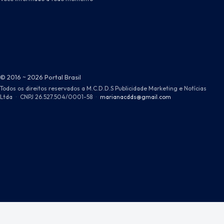
© 2016 ~ 2026 Portal Brasil
Todos os direitos reservados a M.C.D.D.S Publicidade Marketing e Notícias
Ltda
·
CNPJ 26.527.504/0001-58
·
marianacdds@gmail.com