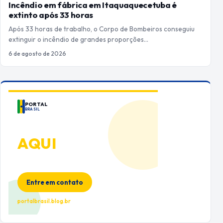
Incêndio em fábrica em Itaquaquecetuba é
extinto após 33 horas
Após 33 horas de trabalho, o Corpo de Bombeiros conseguiu
extinguir o incêndio de grandes proporções…
6 de agosto de 2026
PORTAL
BRASIL
ANUNCIE
AQUI
Espaço premium para sua marca
no Portal Brasil
Entre em contato
portalbrasil.blog.br