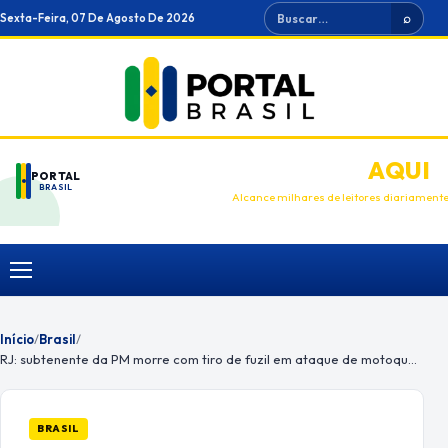
Ir
Buscar
Sexta-Feira, 07 De Agosto De 2026
⌕
para
o
conteúdo
ANUNCIE
AQUI
PORTAL
BRASIL
Alcance milhares de leitores diariament
Menu
Início
/
Brasil
/
RJ: subtenente da PM morre com tiro de fuzil em ataque de motoqueiros
BRASIL